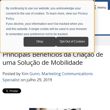
menu
By continuing to use our website, you acknowledge your
consent to the use of cookies. To learn more, view our
Privacy
Policy
.
If you decline, your information won’t be tracked when you
visit this website. A single cookie will be used in your browser
to remember your preference not to be tracked.
Home
Company
News
Grandstream Blog em Português
Okay
Opt-Out of Cookies
Principais Benefícios da Criação de
uma Solução de Mobilidade
Posted by
Kim Gunn, Marketing Communications
Specialist
on julho 29, 2019