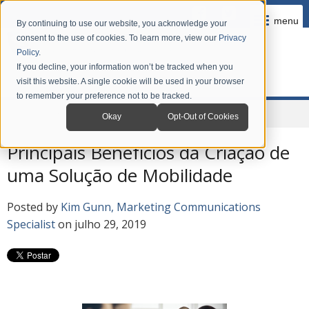
menu
By continuing to use our website, you acknowledge your
consent to the use of cookies. To learn more, view our
Privacy
Policy
.
If you decline, your information won’t be tracked when you
visit this website. A single cookie will be used in your browser
to remember your preference not to be tracked.
Home
Company
News
Grandstream Blog em Português
Okay
Opt-Out of Cookies
Principais Benefícios da Criação de
uma Solução de Mobilidade
Posted by
Kim Gunn, Marketing Communications
Specialist
on julho 29, 2019