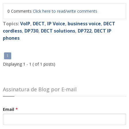
0 Comments
Click here to read/write comments
Topics:
VoIP
,
DECT
,
IP Voice
,
business voice
,
DECT
cordless
,
DP730
,
DECT solutions
,
DP722
,
DECT IP
phones
1
Displaying 1 - 1 ( of 1 posts)
Assinatura de Blog por E-mail
Email
*