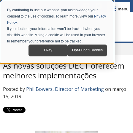
menu
By continuing to use our website, you acknowledge your
consent to the use of cookies. To learn more, view our
Privacy
Policy
.
If you decline, your information won’t be tracked when you
visit this website. A single cookie will be used in your browser
to remember your preference not to be tracked.
Home
Company
News
Grandstream Blog em Português
Okay
Opt-Out of Cookies
As novas soluções DECT oferecem
melhores implementações
Posted by
Phil Bowers, Director of Marketing
on março
15, 2019