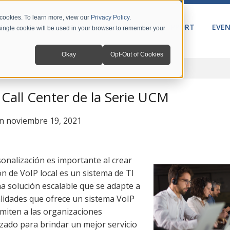
 cookies. To learn more, view our
Privacy Policy
.
PRODUCTS
SOLUTIONS
SUPPORT
EVE
A single cookie will be used in your browser to remember your
Okay
Opt-Out of Cookies
 Call Center de la Serie UCM
n noviembre 19, 2021
onalización es importante al crear
n de VoIP local es un sistema de TI
a solución escalable que se adapte a
alidades que ofrece un sistema VoIP
miten a las organizaciones
zado para brindar un mejor servicio