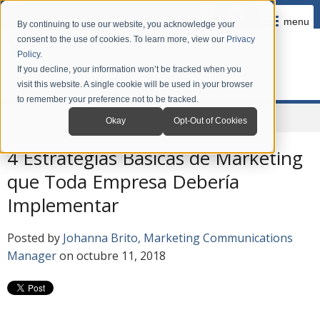
menu
By continuing to use our website, you acknowledge your
consent to the use of cookies. To learn more, view our
Privacy
Policy
.
If you decline, your information won’t be tracked when you
visit this website. A single cookie will be used in your browser
to remember your preference not to be tracked.
Home
Company
News
Blog en Español
Okay
Opt-Out of Cookies
4 Estrategias Básicas de Marketing
que Toda Empresa Debería
Implementar
Posted by
Johanna Brito, Marketing Communications
Manager
on octubre 11, 2018