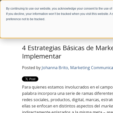
By continuing to use our website, you acknowledge your consent to the use of
If you decline, your information won’t be tracked when you visit this website. 
preference not to be tracked.
Home
Company
News
Blog en Español
4 Estrategias Básicas de Mar
Implementar
Posted by
Johanna Brito, Marketing Communic
Para quienes estamos involucrados en el camp
palabra incorpora una serie de ramas diferentes
redes sociales, productos, digital, marcas, estr
ellas se enfocan en distintos aspectos del
marke
indirectamente enlazados a la misma meta – ase