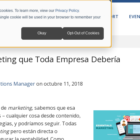
 cookies. To learn more, view our
Privacy Policy
.
PRODUCTS
SOLUTIONS
SUPPORT
EVE
A single cookie will be used in your browser to remember your
Okay
Opt-Out of Cookies
keting que Toda Empresa Debería
ations Manager
on octubre 11, 2018
o de
marketing
, sabemos que esa
 – cualquier cosa desde contenido,
ategias, y podríamos seguir. Todas
ting
pero están directa o
gurar la rentabilidad. Como