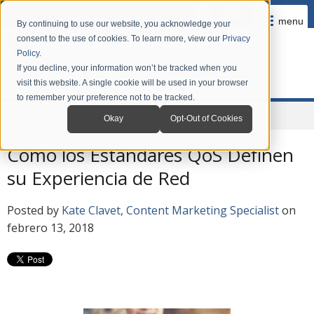
menu
By continuing to use our website, you acknowledge your
consent to the use of cookies. To learn more, view our
Privacy
Policy
.
If you decline, your information won’t be tracked when you
visit this website. A single cookie will be used in your browser
to remember your preference not to be tracked.
Home
Company
News
Blog en Español
Okay
Opt-Out of Cookies
Cómo los Estándares QoS Definen
su Experiencia de Red
Posted by
Kate Clavet, Content Marketing Specialist
on
febrero 13, 2018