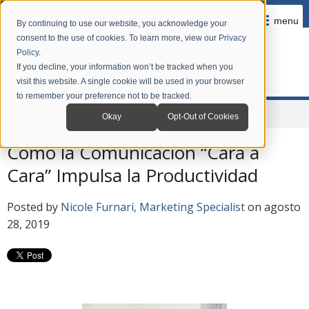
menu
By continuing to use our website, you acknowledge your
consent to the use of cookies. To learn more, view our
Privacy
Policy
.
If you decline, your information won’t be tracked when you
visit this website. A single cookie will be used in your browser
to remember your preference not to be tracked.
Home
Company
News
Blog en Español
Okay
Opt-Out of Cookies
Como la Comunicación “Cara a
Cara” Impulsa la Productividad
Posted by
Nicole Furnari, Marketing Specialist
on agosto
28, 2019