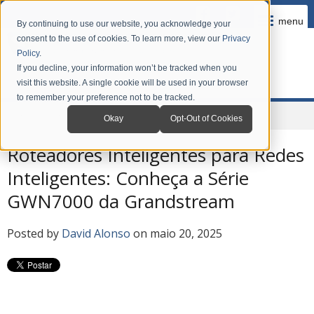
menu
By continuing to use our website, you acknowledge your
consent to the use of cookies. To learn more, view our
Privacy
Policy
.
If you decline, your information won’t be tracked when you
visit this website. A single cookie will be used in your browser
to remember your preference not to be tracked.
Home
Company
News
Grandstream Blog em Português
Okay
Opt-Out of Cookies
Roteadores Inteligentes para Redes
Inteligentes: Conheça a Série
GWN7000 da Grandstream
Posted by
David Alonso
on maio 20, 2025