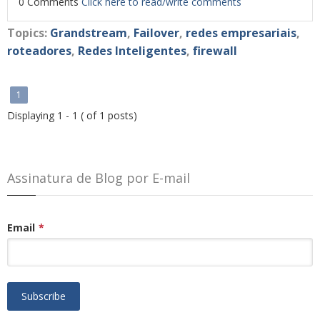
0 Comments
Click here to read/write comments
Topics:
Grandstream
,
Failover
,
redes empresariais
,
roteadores
,
Redes Inteligentes
,
firewall
1
Displaying 1 - 1 ( of 1 posts)
Assinatura de Blog por E-mail
Email
*