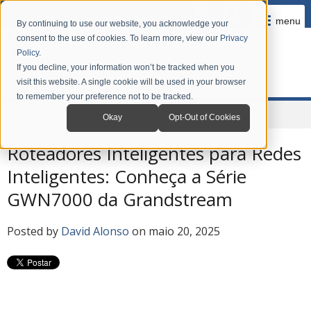
menu
By continuing to use our website, you acknowledge your
consent to the use of cookies. To learn more, view our
Privacy
Policy
.
If you decline, your information won’t be tracked when you
visit this website. A single cookie will be used in your browser
to remember your preference not to be tracked.
Home
Company
News
Grandstream Blog em Português
Okay
Opt-Out of Cookies
Roteadores Inteligentes para Redes
Inteligentes: Conheça a Série
GWN7000 da Grandstream
Posted by
David Alonso
on maio 20, 2025