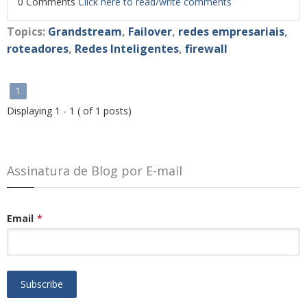
0 Comments
Click here to read/write comments
Topics:
Grandstream
,
Failover
,
redes empresariais
,
roteadores
,
Redes Inteligentes
,
firewall
1
Displaying 1 - 1 ( of 1 posts)
Assinatura de Blog por E-mail
Email
*