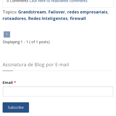
0 Comments
Click here to read/write comments
Topics:
Grandstream
,
Failover
,
redes empresariais
,
roteadores
,
Redes Inteligentes
,
firewall
1
Displaying 1 - 1 ( of 1 posts)
Assinatura de Blog por E-mail
Email
*