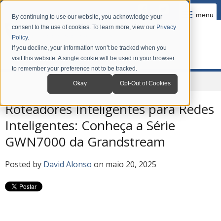
menu
By continuing to use our website, you acknowledge your
consent to the use of cookies. To learn more, view our
Privacy
Policy
.
If you decline, your information won’t be tracked when you
visit this website. A single cookie will be used in your browser
to remember your preference not to be tracked.
Home
Company
News
Grandstream Blog em Português
Okay
Opt-Out of Cookies
Roteadores Inteligentes para Redes
Inteligentes: Conheça a Série
GWN7000 da Grandstream
Posted by
David Alonso
on maio 20, 2025