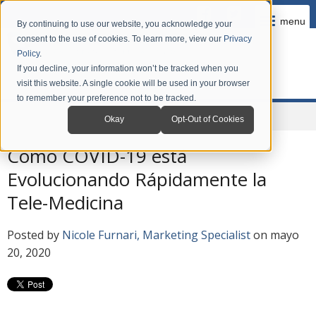
menu
By continuing to use our website, you acknowledge your
consent to the use of cookies. To learn more, view our
Privacy
Policy
.
If you decline, your information won’t be tracked when you
visit this website. A single cookie will be used in your browser
to remember your preference not to be tracked.
Home
Company
News
Blog en Español
Okay
Opt-Out of Cookies
Cómo COVID-19 está
Evolucionando Rápidamente la
Tele-Medicina
Posted by
Nicole Furnari, Marketing Specialist
on mayo
20, 2020