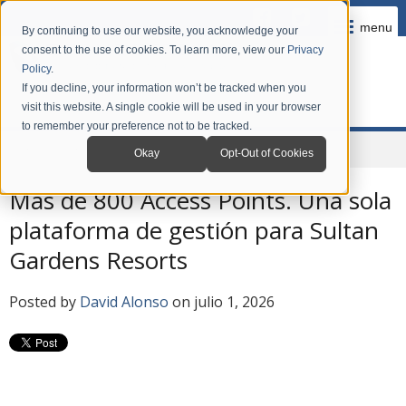
menu
By continuing to use our website, you acknowledge your
consent to the use of cookies. To learn more, view our
Privacy
Policy
.
If you decline, your information won’t be tracked when you
visit this website. A single cookie will be used in your browser
to remember your preference not to be tracked.
Home
Company
News
Blog en Español
Okay
Opt-Out of Cookies
Más de 800 Access Points. Una sola
plataforma de gestión para Sultan
Gardens Resorts
Posted by
David Alonso
on julio 1, 2026