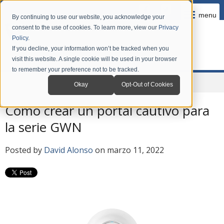
menu
By continuing to use our website, you acknowledge your
consent to the use of cookies. To learn more, view our
Privacy
Policy
.
If you decline, your information won’t be tracked when you
visit this website. A single cookie will be used in your browser
to remember your preference not to be tracked.
Home
Company
News
Blog en Español
Okay
Opt-Out of Cookies
Cómo crear un portal cautivo para
la serie GWN
Posted by
David Alonso
on marzo 11, 2022