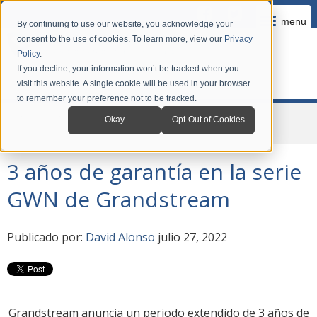
menu
By continuing to use our website, you acknowledge your
consent to the use of cookies. To learn more, view our
Privacy
Policy
.
If you decline, your information won’t be tracked when you
visit this website. A single cookie will be used in your browser
to remember your preference not to be tracked.
Home
Company
News
Okay
Opt-Out of Cookies
3 años de garantía en la serie GWN de Grandstream
3 años de garantía en la serie
GWN de Grandstream
Publicado por:
David Alonso
julio 27, 2022
Grandstream anuncia un periodo extendido de 3 años de