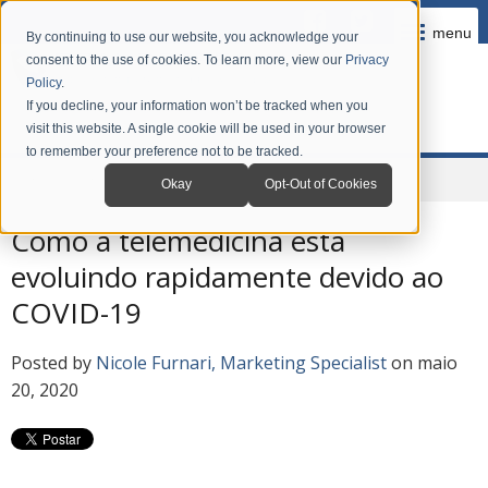
menu
By continuing to use our website, you acknowledge your
consent to the use of cookies. To learn more, view our
Privacy
Policy
.
If you decline, your information won’t be tracked when you
visit this website. A single cookie will be used in your browser
to remember your preference not to be tracked.
Home
Company
News
Grandstream Blog em Português
Okay
Opt-Out of Cookies
Como a telemedicina está
evoluindo rapidamente devido ao
COVID-19
Posted by
Nicole Furnari, Marketing Specialist
on maio
20, 2020