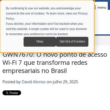
menu
By continuing to use our website, you acknowledge your
consent to the use of cookies. To learn more, view our
Privacy
Policy
.
If you decline, your information won’t be tracked when you
visit this website. A single cookie will be used in your browser
to remember your preference not to be tracked.
Home
Company
News
Grandstream Blog em Português
Okay
Opt-Out of Cookies
GWN7670: O novo ponto de acesso
Wi-Fi 7 que transforma redes
empresariais no Brasil
Posted by
David Alonso
on julho 29, 2025