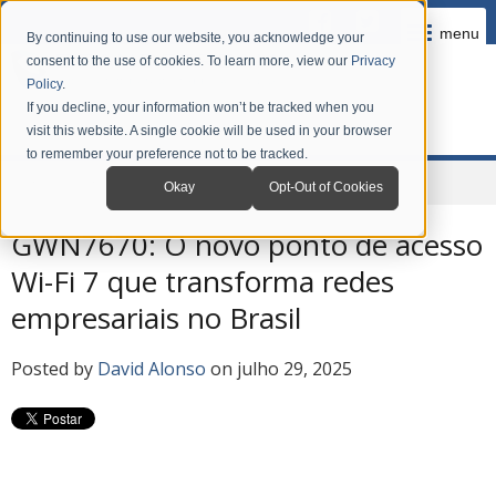
menu
By continuing to use our website, you acknowledge your
consent to the use of cookies. To learn more, view our
Privacy
Policy
.
If you decline, your information won’t be tracked when you
visit this website. A single cookie will be used in your browser
to remember your preference not to be tracked.
Home
Company
News
Grandstream Blog em Português
Okay
Opt-Out of Cookies
GWN7670: O novo ponto de acesso
Wi-Fi 7 que transforma redes
empresariais no Brasil
Posted by
David Alonso
on julho 29, 2025