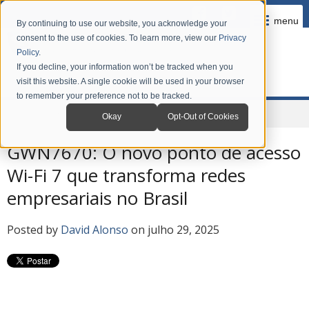
menu
By continuing to use our website, you acknowledge your
consent to the use of cookies. To learn more, view our
Privacy
Policy
.
If you decline, your information won’t be tracked when you
visit this website. A single cookie will be used in your browser
to remember your preference not to be tracked.
Home
Company
News
Grandstream Blog em Português
Okay
Opt-Out of Cookies
GWN7670: O novo ponto de acesso
Wi-Fi 7 que transforma redes
empresariais no Brasil
Posted by
David Alonso
on julho 29, 2025