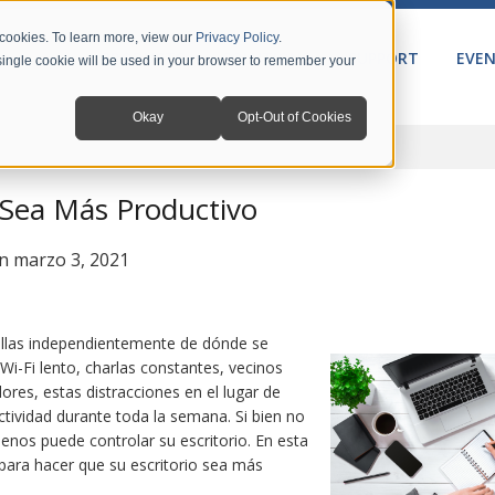
 cookies. To learn more, view our
Privacy Policy
.
PRODUCTS
SOLUTIONS
SUPPORT
EVE
A single cookie will be used in your browser to remember your
Okay
Opt-Out of Cookies
 Sea Más Productivo
n marzo 3, 2021
 ellas independientemente de dónde se
Wi-Fi lento, charlas constantes, vecinos
ores, estas distracciones en el lugar de
ctividad durante toda la semana. Si bien no
enos puede controlar su escritorio. En esta
para hacer que su escritorio sea más