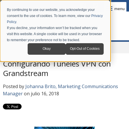
menu
By continuing to use our website, you acknowledge your
consent to the use of cookies. To learn more, view our
Privacy
Policy
.
If you decline, your information won’t be tracked when you
visit this website. A single cookie will be used in your browser
to remember your preference not to be tracked.
Home
Company
News
Blog en Español
Okay
Opt-Out of Cookies
Configurando Túneles VPN con
Grandstream
Posted by
Johanna Brito, Marketing Communications
Manager
on julio 16, 2018