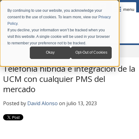
menu
By continuing to use our website, you acknowledge your
consent to the use of cookies. To learn more, view our
Privacy
Policy
.
If you decline, your information won’t be tracked when you
visit this website. A single cookie will be used in your browser
to remember your preference not to be tracked.
Home
Company
News
Blog en Español
Okay
Opt-Out of Cookies
Telefonía híbrida e integración de la
UCM con cualquier PMS del
mercado
Posted by
David Alonso
on julio 13, 2023