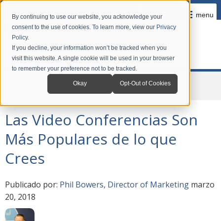
menu
By continuing to use our website, you acknowledge your
consent to the use of cookies. To learn more, view our
Privacy
Policy
.
If you decline, your information won’t be tracked when you
visit this website. A single cookie will be used in your browser
to remember your preference not to be tracked.
Home
Company
News
Okay
Opt-Out of Cookies
Las Video Conferencias Son Más Populares de lo que Crees
Las Video Conferencias Son
Más Populares de lo que
Crees
Publicado por:
Phil Bowers, Director of Marketing
marzo
20, 2018