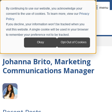
menu
By continuing to use our website, you acknowledge your
consent to the use of cookies. To learn more, view our
Privacy
Policy
.
If you decline, your information won’t be tracked when you
visit this website. A single cookie will be used in your browser
to remember your preference not to be tracked.
Home
Company
News
Grandstream Blog em Português
Okay
Opt-Out of Cookies
Johanna Brito, Marketing
Communications Manager
Recent Posts