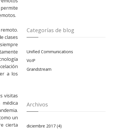
 remotos
 permite
remotos.
Categorías de blog
 remoto.
e clases
 siempre
etamente
Unified Communications
ecnología
VoIP
celación
Grandstream
er a los
 visitas
n médica
Archivos
pandemia.
 como un
e cierta
diciembre 2017
(4)