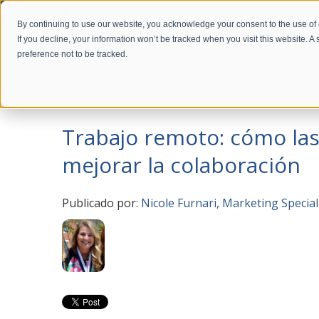
By continuing to use our website, you acknowledge your consent to the use of
If you decline, your information won’t be tracked when you visit this website. 
preference not to be tracked.
Home
Company
News
Trabajo remoto: cómo las herram
Trabajo remoto: cómo la
mejorar la colaboración
Publicado por:
Nicole Furnari, Marketing Special