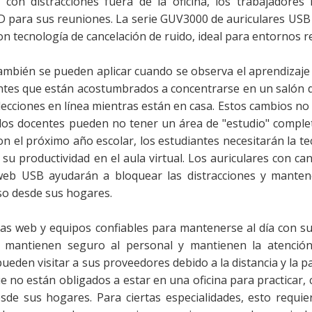
 con distracciones fuera de la oficina, los trabajadores
HD para sus reuniones. La serie GUV3000 de auriculares USB
on tecnología de cancelación de ruido, ideal para entornos 
ambién se pueden aplicar cuando se observa el aprendizaje
antes que están acostumbrados a concentrarse en un salón d
lecciones en línea mientras están en casa. Estos cambios no
y los docentes pueden no tener un área de "estudio" compl
on el próximo año escolar, los estudiantes necesitarán la t
productividad en el aula virtual. Los auriculares con can
 web USB ayudarán a bloquear las distracciones y manten
uso desde sus hogares.
s web y equipos confiables para mantenerse al día con sus
ntes mantienen seguro al personal y mantienen la atenció
pueden visitar a sus proveedores debido a la distancia y la 
e no están obligados a estar en una oficina para practicar,
sde sus hogares. Para ciertas especialidades, esto requier