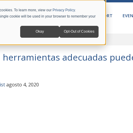
 cookies. To learn more, view our
Privacy Policy
.
PRODUCTS
SOLUTIONS
SUPPORT
EVE
A single cookie will be used in your browser to remember your
Okay
Opt-Out of Cookies
ientas adecuadas pueden mejorar la colaboración
s herramientas adecuadas pued
ist
agosto 4, 2020