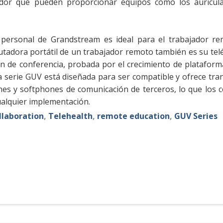
veedor que pueden proporcionar equipos como los auricul
n personal de Grandstream es ideal para el trabajador r
utadora portátil de un trabajador remoto también es su tel
ón de conferencia, probada por el crecimiento de platafor
 serie GUV está diseñada para ser compatible y ofrece tran
iones y softphones de comunicación de terceros, lo que los 
ualquier implementación.
llaboration
,
Telehealth
,
remote education
,
GUV Series