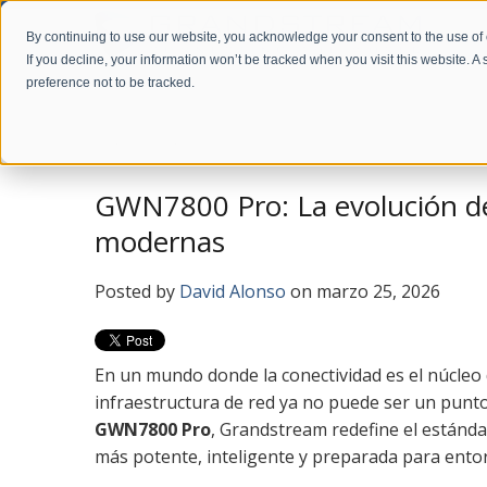
By continuing to use our website, you acknowledge your consent to the use of
If you decline, your information won’t be tracked when you visit this website. 
preference not to be tracked.
Home
Company
News
Blog en Español
GWN7800 Pro: La evolución de
modernas
Posted by
David Alonso
on marzo 25, 2026
En un mundo donde la conectividad es el núcleo 
infraestructura de red ya no puede ser un punto 
GWN7800 Pro
, Grandstream redefine el estánda
más potente, inteligente y preparada para ento