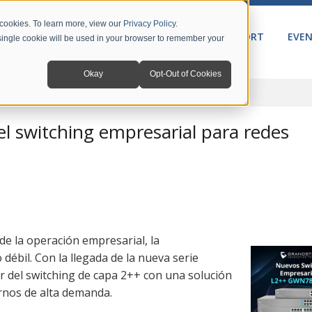
 cookies. To learn more, view our
Privacy Policy
.
PRODUCTS
SOLUTIONS
SUPPORT
EVE
A single cookie will be used in your browser to remember your
Okay
Opt-Out of Cookies
l switching empresarial para redes
de la operación empresarial, la
débil. Con la llegada de la nueva serie
r del switching de capa 2++ con una solución
rnos de alta demanda.