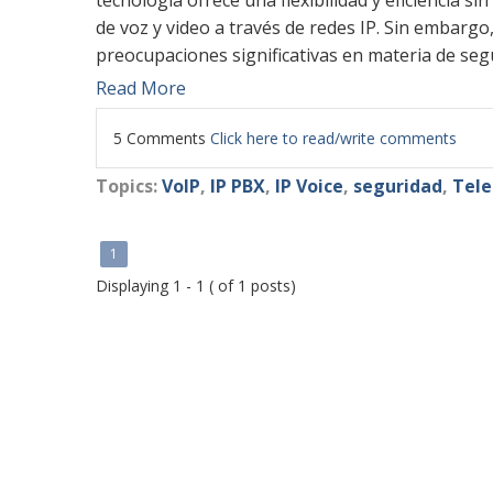
tecnología ofrece una flexibilidad y eficiencia s
de voz y video a través de redes IP. Sin embargo
preocupaciones significativas en materia de seg
Read More
5 Comments
Click here to read/write comments
Topics:
VoIP
,
IP PBX
,
IP Voice
,
seguridad
,
Tele
1
Displaying 1 - 1 ( of 1 posts)