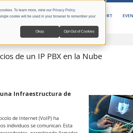
 cookies. To learn more, view our
Privacy Policy
.
PRODUCTS
SOLUTIONS
SUPPORT
EVE
A single cookie will be used in your browser to remember your
Okay
Opt-Out of Cookies
icios de un IP PBX en la Nube
 una Infraestructura de
tocolo de Internet (VoIP) ha
os individuos se comunican. Esta