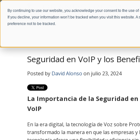
By continuing to use our website, you acknowledge your consent to the use of
If you decline, your information won’t be tracked when you visit this website. 
preference not to be tracked.
Home
Company
News
Blog en Español
Seguridad en VoIP y los Benef
Posted by
David Alonso
on julio 23, 2024
La Importancia de la Seguridad en
VoIP
En la era digital, la tecnología de Voz sobre Pro
transformado la manera en que las empresas y l