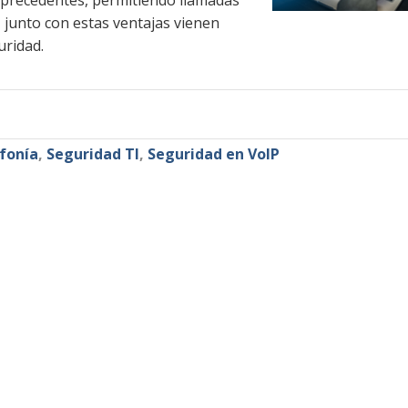
in precedentes, permitiendo llamadas
, junto con estas ventajas vienen
uridad.
fonía
,
Seguridad TI
,
Seguridad en VoIP