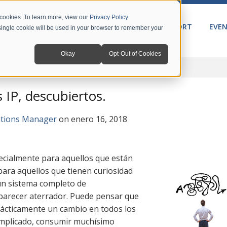
 cookies. To learn more, view our
Privacy Policy
.
PRODUCTS
SOLUTIONS
SUPPORT
EVE
A single cookie will be used in your browser to remember your
Okay
Opt-Out of Cookies
 IP, descubiertos.
ations Manager
on enero 16, 2018
pecialmente para aquellos que están
ra aquellos que tienen curiosidad
un sistema completo de
 parecer aterrador. Puede pensar que
rácticamente un cambio en todos los
omplicado, consumir muchísimo