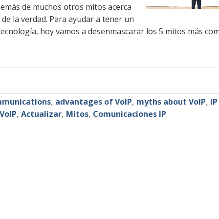
además de muchos otros mitos acerca
 de la verdad. Para ayudar a tener un
 tecnología, hoy vamos a desenmascarar los 5 mitos más co
mmunications
,
advantages of VoIP
,
myths about VoIP
,
IP
VoIP
,
Actualizar
,
Mitos
,
Comunicaciones IP