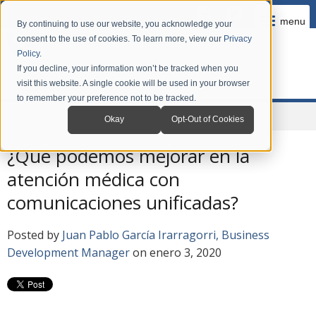
menu
By continuing to use our website, you acknowledge your
consent to the use of cookies. To learn more, view our
Privacy
Policy
.
If you decline, your information won’t be tracked when you
visit this website. A single cookie will be used in your browser
to remember your preference not to be tracked.
Home
Company
News
Blog en Español
Okay
Opt-Out of Cookies
¿Qué podemos mejorar en la
atención médica con
comunicaciones unificadas?
Posted by
Juan Pablo García Irarragorri, Business
Development Manager
on enero 3, 2020