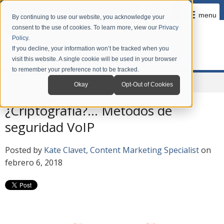
menu
By continuing to use our website, you acknowledge your
consent to the use of cookies. To learn more, view our
Privacy
Policy
.
If you decline, your information won’t be tracked when you
visit this website. A single cookie will be used in your browser
to remember your preference not to be tracked.
Home
Company
News
Blog en Español
Okay
Opt-Out of Cookies
¿Criptografía?... Métodos de
seguridad VoIP
Posted by
Kate Clavet, Content Marketing Specialist
on
febrero 6, 2018