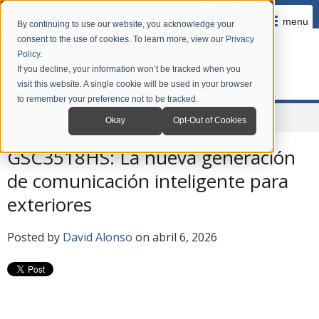
menu
By continuing to use our website, you acknowledge your
consent to the use of cookies. To learn more, view our
Privacy
Policy
.
If you decline, your information won’t be tracked when you
visit this website. A single cookie will be used in your browser
to remember your preference not to be tracked.
Home
Company
News
Blog en Español
Okay
Opt-Out of Cookies
GSC3518HS: La nueva generación
de comunicación inteligente para
exteriores
Posted by
David Alonso
on abril 6, 2026