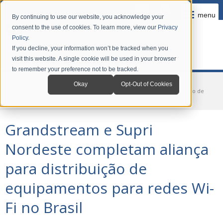
menu
By continuing to use our website, you acknowledge your
consent to the use of cookies. To learn more, view our
Privacy
Policy
.
If you decline, your information won’t be tracked when you
visit this website. A single cookie will be used in your browser
to remember your preference not to be tracked.
Home
Company
News
Okay
Opt-Out of Cookies
Grandstream e Supri Nordeste completam aliança para distribuição de
equipamentos para redes Wi-Fi no Brasil
Grandstream e Supri
Nordeste completam aliança
para distribuição de
equipamentos para redes Wi-
Fi no Brasil