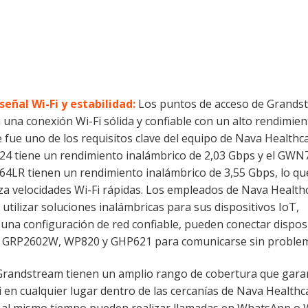
señal Wi-Fi y estabilidad:
Los puntos de acceso de Grands
 una conexión Wi-Fi sólida y confiable con un alto rendimien
e fue uno de los requisitos clave del equipo de Nava Healthca
 tiene un rendimiento inalámbrico de 2,03 Gbps y el GWN7
LR tienen un rendimiento inalámbrico de 3,55 Gbps, lo qu
za velocidades Wi-Fi rápidas. Los empleados de Nava Health
 utilizar soluciones inalámbricas para sus dispositivos IoT,
n una configuración de red confiable, pueden conectar dispos
am GRP2602W, WP820 y GHP621 para comunicarse sin proble
Grandstream tienen un amplio rango de cobertura que gara
 en cualquier lugar dentro de las cercanías de Nava Healthc
 al mismo tiempo pueden realizar llamadas en WhatsApp o 