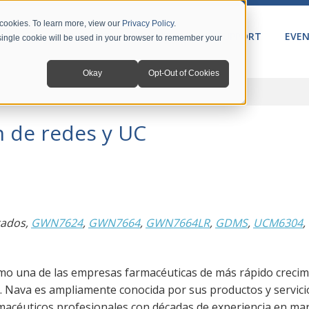
 cookies. To learn more, view our
Privacy Policy
.
PRODUCTS
SOLUTIONS
SUPPORT
EVE
A single cookie will be used in your browser to remember your
Okay
Opt-Out of Cookies
es y UC
n de redes y UC
tados,
GWN7624
,
GWN7664
,
GWN7664LR
,
GDMS
,
UCM6304
,
o una de las empresas farmacéuticas de más rápido crecim
a. Nava es ampliamente conocida por sus productos y servici
rmacéuticos profesionales con décadas de experiencia en ma