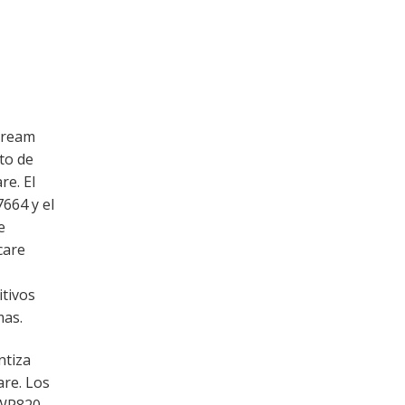
tream
to de
re. El
664 y el
e
care
itivos
mas.
ntiza
are. Los
WP820.