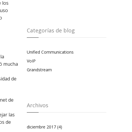
 los
luso
o
Categorías de blog
Unified Communications
la
VoIP
só mucha
Grandstream
sidad de
rnet de
Archivos
jar las
os de
diciembre 2017
(4)