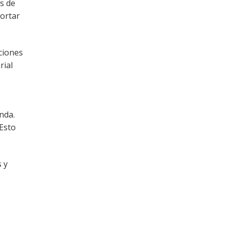
es de
portar
ciones
rial
nda.
 Esto
s y