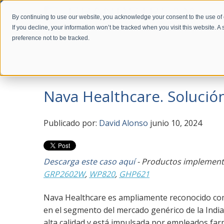
By continuing to use our website, you acknowledge your consent to the use of
If you decline, your information won’t be tracked when you visit this website. 
preference not to be tracked.
Home
Company
News
Nava Healthcare. Solución de red
Nava Healthcare. Solució
Publicado por:
David Alonso
junio 10, 2024
Descarga este caso aquí
- Productos implemen
GRP2602W
,
WP820
,
GHP621
Nava Healthcare es ampliamente reconocido com
en el segmento del mercado genérico de la Indi
alta calidad y está impulsada por empleados fa