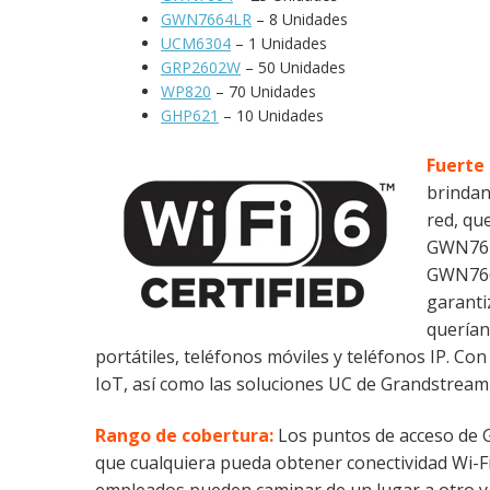
GWN7664LR
– 8 Unidades
UCM6304
– 1 Unidades
GRP2602W
– 50 Unidades
WP820
– 70 Unidades
GHP621
– 10 Unidades
Fuerte 
brindan
red, qu
GWN7624
GWN7664
garanti
querían
portátiles, teléfonos móviles y teléfonos IP. Co
IoT, así como las soluciones UC de Grandstre
Rango de cobertura:
Los puntos de acceso de 
que cualquiera pueda obtener conectividad Wi-Fi
empleados pueden caminar de un lugar a otro y