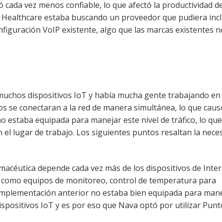
ó cada vez menos confiable, lo que afectó la productividad de
a Healthcare estaba buscando un proveedor que pudiera inc
figuración VoIP existente, algo que las marcas existentes n
 muchos dispositivos IoT y había mucha gente trabajando en 
os se conectaran a la red de manera simultánea, lo que cau
no estaba equipada para manejar este nivel de tráfico, lo que
 el lugar de trabajo. Los siguientes puntos resaltan la nece
rmacéutica depende cada vez más de los dispositivos de Inte
s, como equipos de monitoreo, control de temperatura para
mplementación anterior no estaba bien equipada para mane
ispositivos IoT y es por eso que Nava optó por utilizar Punt