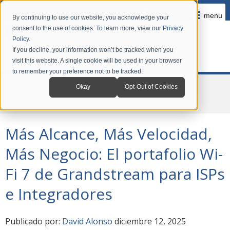
menu
By continuing to use our website, you acknowledge your
consent to the use of cookies. To learn more, view our
Privacy
Policy
.
If you decline, your information won’t be tracked when you
visit this website. A single cookie will be used in your browser
to remember your preference not to be tracked.
Home
Company
News
Okay
Opt-Out of Cookies
Más Alcance, Más Velocidad, Más Negocio: El portafolio Wi-Fi 7 de
Grandstream para ISPs e Integradores
Más Alcance, Más Velocidad,
Más Negocio: El portafolio Wi-
Fi 7 de Grandstream para ISPs
e Integradores
Publicado por:
David Alonso
diciembre 12, 2025