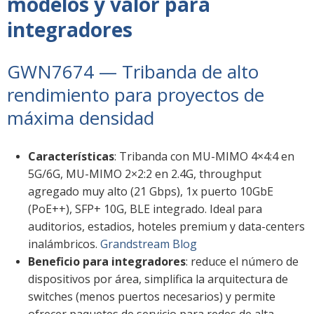
modelos y valor para
integradores
GWN7674 — Tribanda de alto
rendimiento para proyectos de
máxima densidad
Características
: Tribanda con MU-MIMO 4×4:4 en
5G/6G, MU-MIMO 2×2:2 en 2.4G, throughput
agregado muy alto (21 Gbps), 1x puerto 10GbE
(PoE++), SFP+ 10G, BLE integrado. Ideal para
auditorios, estadios, hoteles premium y data-centers
inalámbricos.
Grandstream Blog
Beneficio para integradores
: reduce el número de
dispositivos por área, simplifica la arquitectura de
switches (menos puertos necesarios) y permite
ofrecer paquetes de servicio para redes de alta